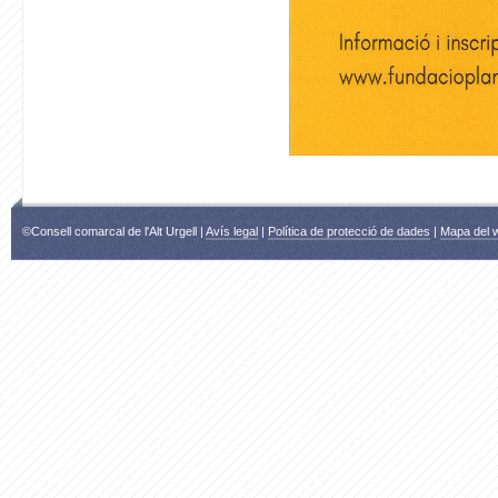
©Consell comarcal de l'Alt Urgell |
Avís legal
|
Política de protecció de dades
|
Mapa del 