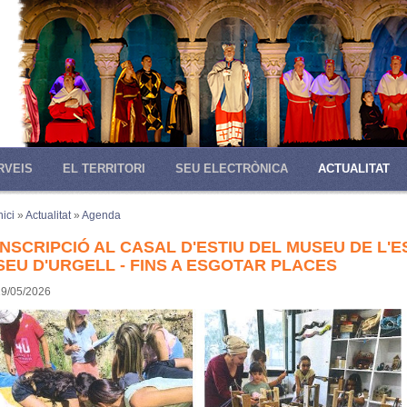
RVEIS
EL TERRITORI
SEU ELECTRÒNICA
ACTUALITAT
nici
»
Actualitat
»
Agenda
INSCRIPCIÓ AL CASAL D'ESTIU DEL MUSEU DE L'
SEU D'URGELL - FINS A ESGOTAR PLACES
19/05/2026