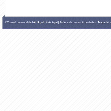
©Consell comarcal de l'Alt Urgell |
Avís legal
|
Política de protecció de dades
|
Mapa del 