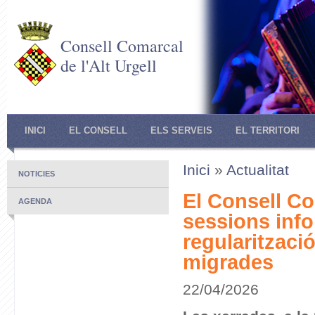
Consell Comarcal
de l'Alt Urgell
INICI
EL CONSELL
ELS SERVEIS
EL TERRITORI
Inici
»
Actualitat
NOTICIES
El Consell C
AGENDA
sessions info
regularitzaci
migrades
22/04/2026