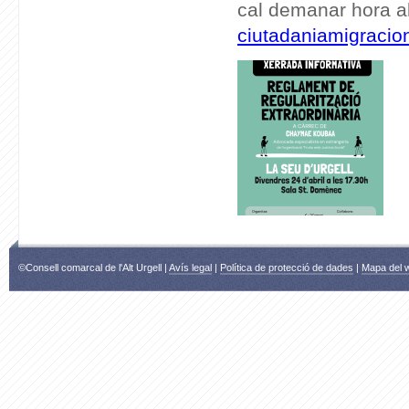
cal demanar hora a
ciutadaniamigraci
©Consell comarcal de l'Alt Urgell |
Avís legal
|
Política de protecció de dades
|
Mapa del 