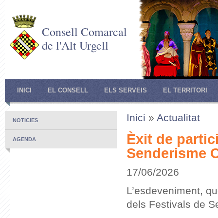
Consell Comarcal
de l'Alt Urgell
INICI
EL CONSELL
ELS SERVEIS
EL TERRITORI
Inici
»
Actualitat
NOTICIES
Èxit de partic
AGENDA
Senderisme Ca
17/06/2026
L’esdeveniment, qu
dels Festivals de S