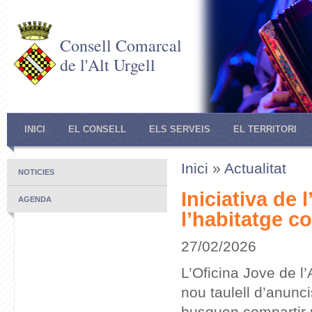
Consell Comarcal
de l'Alt Urgell
INICI
EL CONSELL
ELS SERVEIS
EL TERRITORI
Inici
»
Actualitat
NOTICIES
Iniciativa de 
AGENDA
l’habitatge c
27/02/2026
L’Oficina Jove de l
nou taulell d’anunci
busquen compartir p