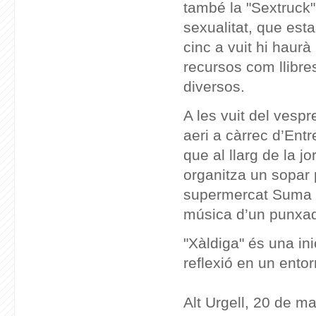
també la "Sextruck"
sexualitat, que est
cinc a vuit hi haurà
recursos com llibres
diversos.
A les vuit del vesp
aeri a càrrec d’Entr
que al llarg de la j
organitza un sopar p
supermercat Suma o
música d’un punxadis
"Xàldiga" és una ini
reflexió en un entor
Alt Urgell, 20 de m