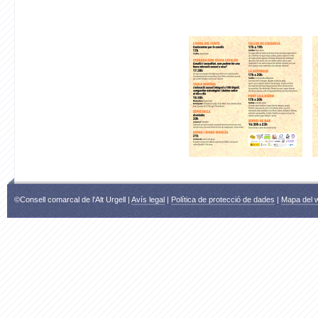
©Consell comarcal de l'Alt Urgell |
Avís legal
|
Política de protecció de dades
|
Mapa del 