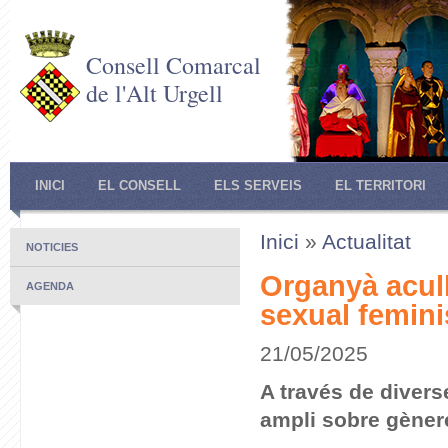
Consell Comarcal
de l'Alt Urgell
INICI
EL CONSELL
ELS SERVEIS
EL TERRITORI
Inici
»
Actualitat
NOTICIES
Organyà acull
AGENDA
sexual femini
21/05/2025
A través de divers
ampli sobre gènere,