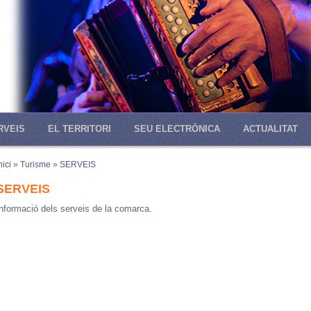
RVEIS
EL TERRITORI
SEU ELECTRÒNICA
ACTUALITAT
nici
»
Turisme
»
SERVEIS
SERVEIS
nformació dels serveis de la comarca.