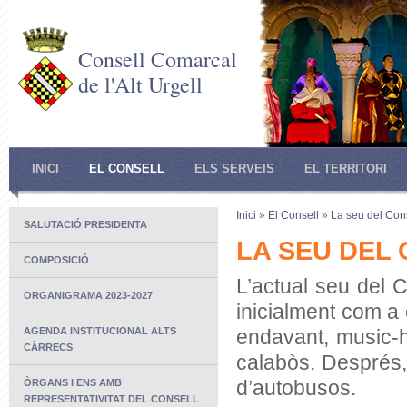
Consell Comarcal
de l'Alt Urgell
INICI
EL CONSELL
ELS SERVEIS
EL TERRITORI
Inici
»
El Consell
»
La seu del Con
SALUTACIÓ PRESIDENTA
LA SEU DEL
COMPOSICIÓ
L’actual seu del 
ORGANIGRAMA 2023-2027
inicialment com a 
AGENDA INSTITUCIONAL ALTS
endavant, music-h
CÀRRECS
calabòs. Després, 
d’autobusos.
ÒRGANS I ENS AMB
REPRESENTATIVITAT DEL CONSELL