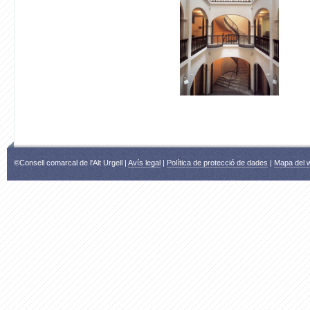
©Consell comarcal de l'Alt Urgell |
Avís legal
|
Política de protecció de dades
|
Mapa del 