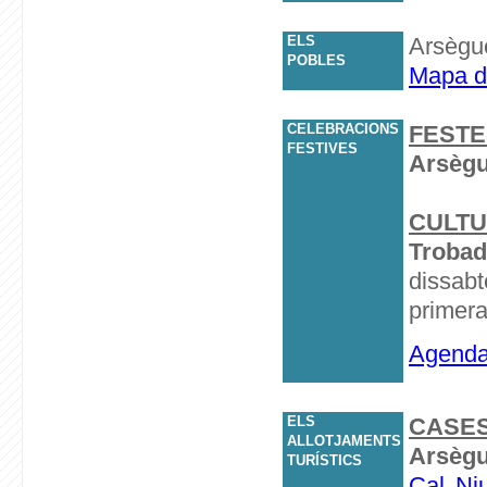
ELS
Arsègue
POBLES
Mapa d
CELEBRACIONS
FESTE
FESTIVES
Arsègu
CULT
Trobad
dissabte
primer
Agenda 
ELS
CASES
ALLOTJAMENTS
Arsègu
TURÍSTICS
Cal Ni