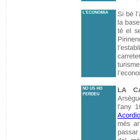
L'ECONOMIA
Si bé l
la base
té el s
Pirine
l’esta
carrete
turisme
l’econo
NO US HO
LA C
PERDEU
Arsègu
l'any 
Acordio
més an
passar 