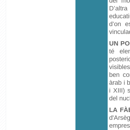
del mó
D’altr
educat
d’on es
vincula
UN PO
té ele
posteri
visible
ben co
àrab i 
i XIII)
del nucl
LA FÀ
d'Arsè
empresa