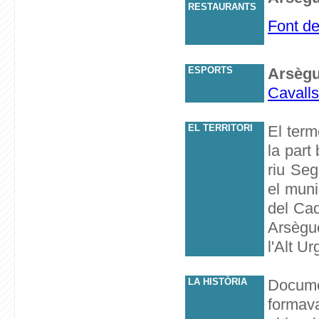
RESTAURANTS
Font de
ESPORTS
Arsègu
Cavalls
EL TERRITORI
El term
la part
riu Seg
el muni
del Cad
Arsègu
l'Alt U
LA HISTÒRIA
Documen
formav