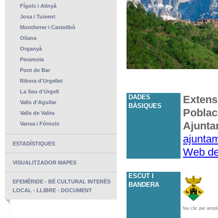
Fígols i Alinyà
Josa i Tuixent
Montferrer i Castellbò
Oliana
Organyà
Peramola
Pont de Bar
Ribera d'Urgellet
La Seu d'Urgell
DADES
Extens
Valls d'Aguilar
BÀSIQUES
Poblac
Valls de Valira
Ajunta
Vansa i Fórnols
ajunta
ESTADÍSTIQUES
Web de
VISUALITZADOR MAPES
ESCUT I
EFEMÈRIDE - BÉ CULTURAL INTERÈS
BANDERA
LOCAL - LLIBRE - DOCUMENT
feu clic per ampli