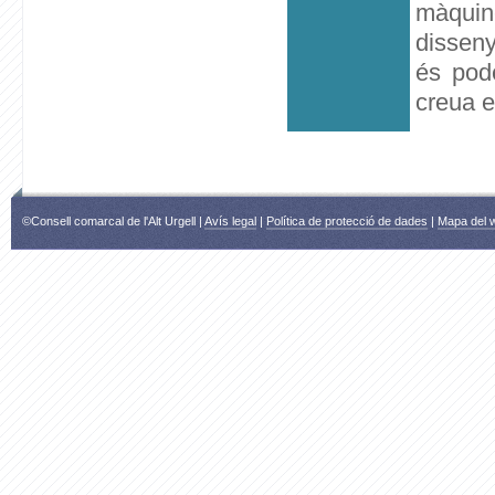
màquin
disseny
és pod
creua e
©Consell comarcal de l'Alt Urgell |
Avís legal
|
Política de protecció de dades
|
Mapa del 