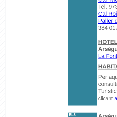
Tel. 97
Cal Ro
Paller 
384 017
HOTE
Arsègu
La Font
HABIT
Per aqu
consulta
Turísti
clicant
a
ELS
Arsègu