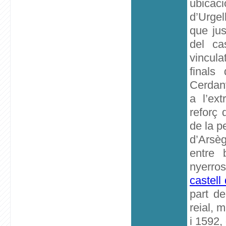
ubicac
d’Urgel
que jus
del ca
vincula
finals
Cerdany
a l’ex
reforç 
de la p
d’Arsèg
entre 
nyerro
castell
part de
reial, 
i 1592,