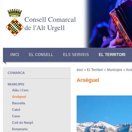
Consell Comarcal
de l'Alt Urgell
INICI
EL CONSELL
ELS SERVEIS
EL TERRITORI
Inici
»
El Territori
»
Municipis
»
Ars
COMARCA
Arsèguel
MUNICIPIS
Alàs i Cerc
Arsèguel
Bassella
Cabó
Cava
Coll de Nargó
Estamariu