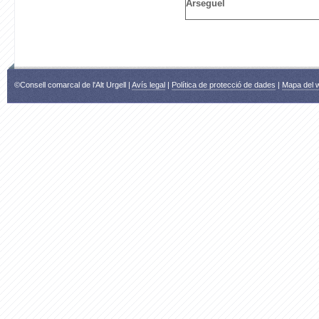
Arseguel
©Consell comarcal de l'Alt Urgell |
Avís legal
|
Política de protecció de dades
|
Mapa del 