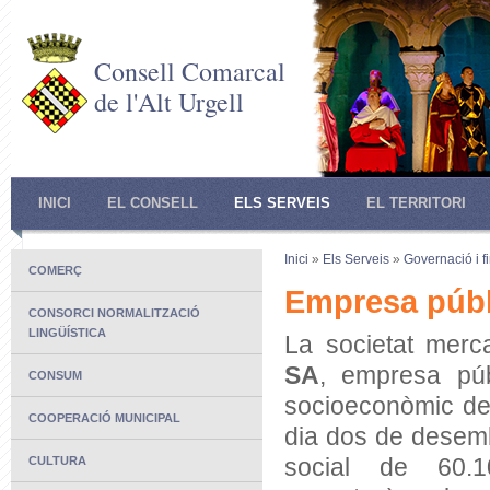
Consell Comarcal
de l'Alt Urgell
INICI
EL CONSELL
ELS SERVEIS
EL TERRITORI
Inici
»
Els Serveis
»
Governació i f
COMERÇ
Empresa públ
CONSORCI NORMALITZACIÓ
LINGÜÍSTICA
La societat merc
SA
, empresa pú
CONSUM
socioeconòmic de 
COOPERACIÓ MUNICIPAL
dia dos de desem
social de 60.1
CULTURA