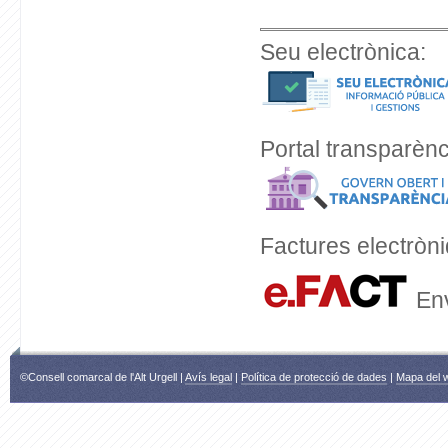
Seu electrònica:
Portal transparènc
Factures electròn
Env
©Consell comarcal de l'Alt Urgell |
Avís legal
|
Política de protecció de dades
|
Mapa del 