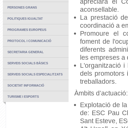
apreciarà el Co
PERSONES GRANS
aconsellable.
La prestació de
POLITIQUES IGUALTAT
coordinació a em
PROGRAMES EUROPEUS
Promoure el co
foment de l'ocup
PROTOCOL I COMUNICACIÓ
diferents admini
SECRETARIA GENERAL
les empreses a q
SERVEIS SOCIALS BÀSICS
L'organització i 
dels promotors 
SERVEIS SOCIALS ESPECIALITZATS
treballadors.
SOCIETAT INFORMACIÓ
Àmbits d’actuació:
TURISME I ESPORTS
Explotació de la
de: ESC Pau Cla
Sant Esteve, ESC