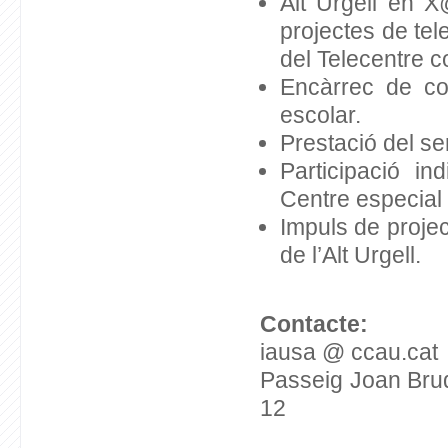
Alt Urgell en X
projectes de te
del Telecentre 
Encàrrec de co
escolar.
Prestació del se
Participació i
Centre especial 
Impuls de proje
de l’Alt Urgell.
Contacte:
iausa
@
ccau.cat
Passeig Joan Brud
12