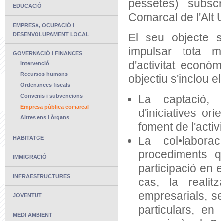
pessetes) subsc
EDUCACIÓ
Comarcal de l'Alt U
EMPRESA, OCUPACIÓ I
DESENVOLUPAMENT LOCAL
El seu objecte s
impulsar tota m
GOVERNACIÓ I FINANCES
d'activitat econò
Intervenció
Recursos humans
objectiu s'inclou e
Ordenances fiscals
Convenis i subvencions
La captació, 
Empresa pública comarcal
d'iniciatives or
Altres ens i òrgans
foment de l'activ
La col•laborac
HABITATGE
procediments q
IMMIGRACIÓ
participació en e
INFRAESTRUCTURES
cas, la realitz
empresarials, se
JOVENTUT
particulars, en
MEDI AMBIENT