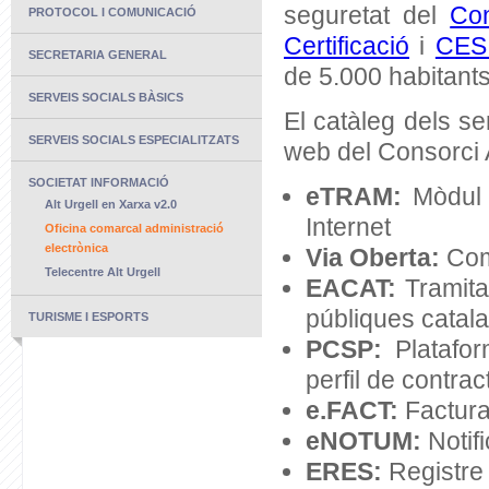
seguretat del
Co
PROTOCOL I COMUNICACIÓ
Certificació
i
CES
SECRETARIA GENERAL
de 5.000 habitants
SERVEIS SOCIALS BÀSICS
El catàleg dels se
SERVEIS SOCIALS ESPECIALITZATS
web del Consorci 
SOCIETAT INFORMACIÓ
eTRAM:
Mòdul d
Alt Urgell en Xarxa v2.0
Internet
Oficina comarcal administració
electrònica
Via Oberta:
Comp
Telecentre Alt Urgell
EACAT:
Tramitac
públiques catal
TURISME I ESPORTS
PCSP:
Platafor
perfil de contrac
e.FACT:
Factura
eNOTUM:
Notif
ERES:
Registre 