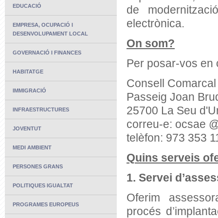
EDUCACIÓ
de modernització
electrònica.
EMPRESA, OCUPACIÓ I
DESENVOLUPAMENT LOCAL
On som?
GOVERNACIÓ I FINANCES
Per posar-vos en 
HABITATGE
Consell Comarcal A
IMMIGRACIÓ
Passeig Joan Brud
25700 La Seu d'Ur
INFRAESTRUCTURES
correu-e: ocsae @
JOVENTUT
telèfon: 973 353 1
MEDI AMBIENT
Quins serveis of
PERSONES GRANS
1. Servei d’asse
POLITIQUES IGUALTAT
Oferim assessor
PROGRAMES EUROPEUS
procés d’implanta