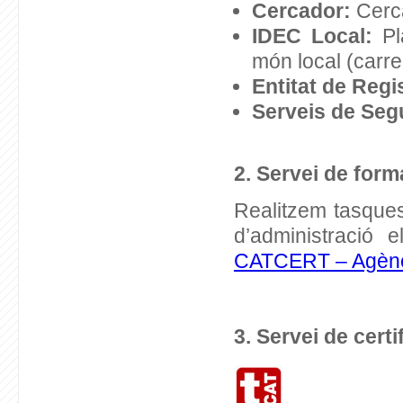
Cercador:
Cerca
IDEC Local:
Pla
món local (carrer
Entitat de Regi
Serveis de Seg
2. Servei de form
Realitzem tasques
d’administració 
CATCERT – Agènci
3. Servei de certi