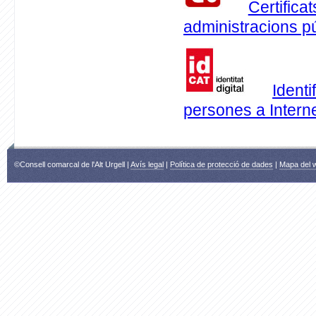
Certifica
administracions p
Identi
persones a Intern
©Consell comarcal de l'Alt Urgell |
Avís legal
|
Política de protecció de dades
|
Mapa del 