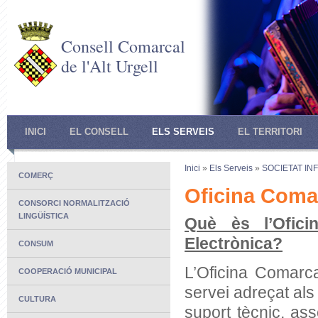
Consell Comarcal
de l'Alt Urgell
INICI
EL CONSELL
ELS SERVEIS
EL TERRITORI
Inici
»
Els Serveis
»
SOCIETAT IN
COMERÇ
Oficina Comar
CONSORCI NORMALITZACIÓ
LINGÜÍSTICA
Què ès l’Ofici
Electrònica?
CONSUM
L’Oficina Comarca
COOPERACIÓ MUNICIPAL
servei adreçat al
CULTURA
suport tècnic, a