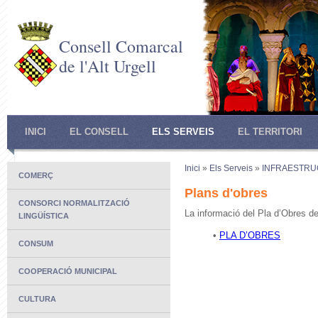
Consell Comarcal
de l'Alt Urgell
INICI
EL CONSELL
ELS SERVEIS
EL TERRITORI
Inici
»
Els Serveis
»
INFRAESTR
COMERÇ
Plans d'obres
CONSORCI NORMALITZACIÓ
La informació del Pla d’Obres de
LINGÜÍSTICA
•
PLA D’OBRES
CONSUM
COOPERACIÓ MUNICIPAL
CULTURA