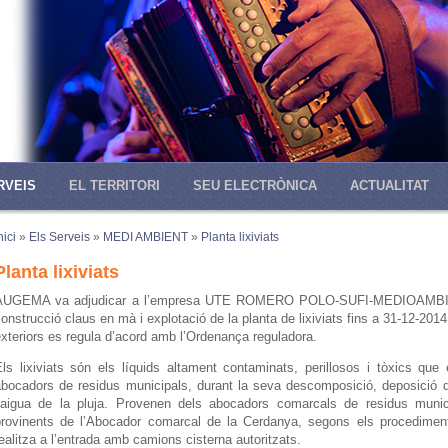
RVEIS
EL TERRITORI
SEU ELECTRÒNICA
ACTUALITAT
nici
»
Els Serveis
»
MEDI AMBIENT
»
Planta lixiviats
Planta lixiviats
AUGEMA va adjudicar a l’empresa UTE ROMERO POLO-SUFI-MEDIOAMBI
onstrucció claus en mà i explotació de la planta de lixiviats fins a 31-12-2014
xteriors es regula d’acord amb l’Ordenança reguladora.
ls lixiviats són els líquids altament contaminats, perillosos i tòxics que
abocadors de residus municipals, durant la seva descomposició, deposició 
l’aigua de la pluja. Provenen dels abocadors comarcals de residus munici
provinents de l’Abocador comarcal de la Cerdanya, segons els procediment 
ealitza a l’entrada amb camions cisterna autoritzats.