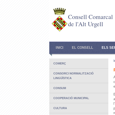
Consell Comarcal
de l'Alt Urgell
INICI
EL CONSELL
ELS SE
I
COMERÇ
CONSORCI NORMALITZACIÓ
LINGÜÍSTICA
c
e
CONSUM
E
COOPERACIÓ MUNICIPAL
CULTURA
r