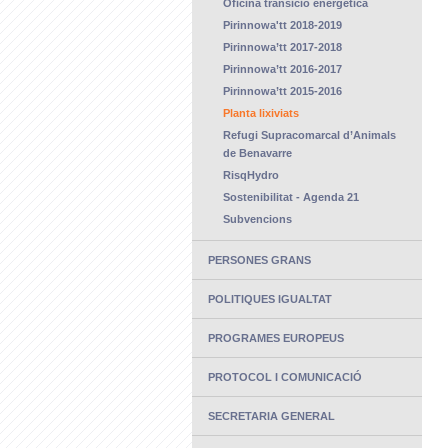
Oficina transició energètica
Pirinnowa'tt 2018-2019
Pirinnowa’tt 2017-2018
Pirinnowa’tt 2016-2017
Pirinnowa’tt 2015-2016
Planta lixiviats
Refugi Supracomarcal d’Animals
de Benavarre
RisqHydro
Sostenibilitat - Agenda 21
Subvencions
PERSONES GRANS
POLITIQUES IGUALTAT
PROGRAMES EUROPEUS
PROTOCOL I COMUNICACIÓ
SECRETARIA GENERAL