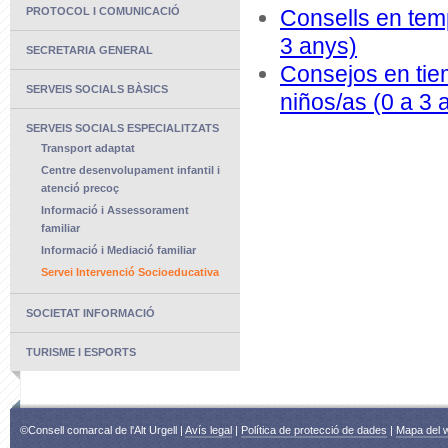
PROTOCOL I COMUNICACIÓ
Consells en temp
3 anys)
SECRETARIA GENERAL
Consejos en tie
SERVEIS SOCIALS BÀSICS
niños/as (0 a 3 
SERVEIS SOCIALS ESPECIALITZATS
Transport adaptat
Centre desenvolupament infantil i
atenció precoç
Informació i Assessorament
familiar
Informació i Mediació familiar
Servei Intervenció Socioeducativa
SOCIETAT INFORMACIÓ
TURISME I ESPORTS
©Consell comarcal de l'Alt Urgell |
Avís legal
|
Política de protecció de dades
|
Mapa del 