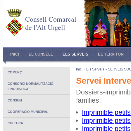
Consell Comarcal
de l'Alt Urgell
INICI
EL CONSELL
ELS SERVEIS
EL TERRITORI
Inici
»
Els Serveis
»
SERVEIS SOC
COMERÇ
Servei Interv
CONSORCI NORMALITZACIÓ
LINGÜÍSTICA
Dossiers-imprimib
famílies:
CONSUM
Imprimible petit
COOPERACIÓ MUNICIPAL
Imprimible petit
CULTURA
Imprimible petit